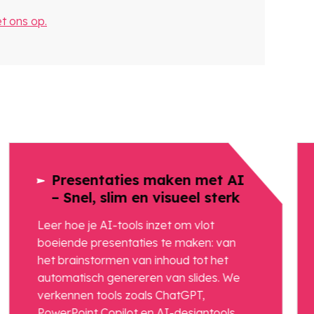
 ons op.
Presentaties maken met AI
– Snel, slim en visueel sterk
Leer hoe je AI-tools inzet om vlot
boeiende presentaties te maken: van
het brainstormen van inhoud tot het
automatisch genereren van slides. We
verkennen tools zoals ChatGPT,
PowerPoint Copilot en AI-designtools