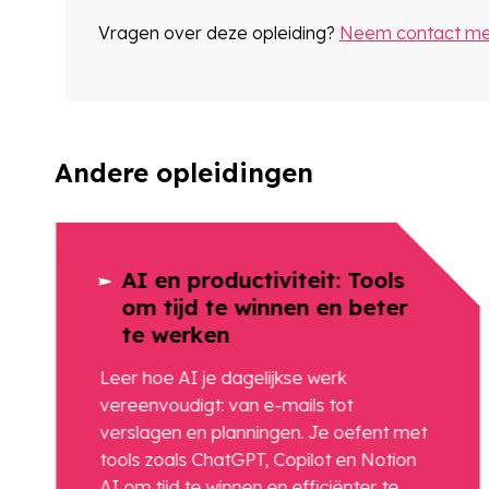
Vragen over deze opleiding?
Neem contact met
Andere opleidingen
AI en productiviteit: Tools
om tijd te winnen en beter
te werken
Leer hoe AI je dagelijkse werk
vereenvoudigt: van e-mails tot
verslagen en planningen. Je oefent met
tools zoals ChatGPT, Copilot en Notion
AI om tijd te winnen en efficiënter te