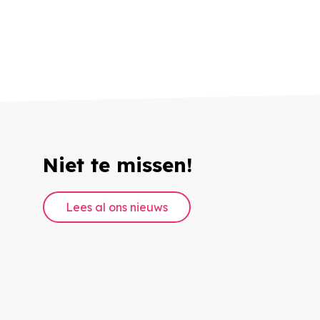
Niet te missen!
De Federal Learning Account: de
opleidingen en opleidingsrechten van je
werknemers registreren
Lees al ons nieuws
27 mei 2024