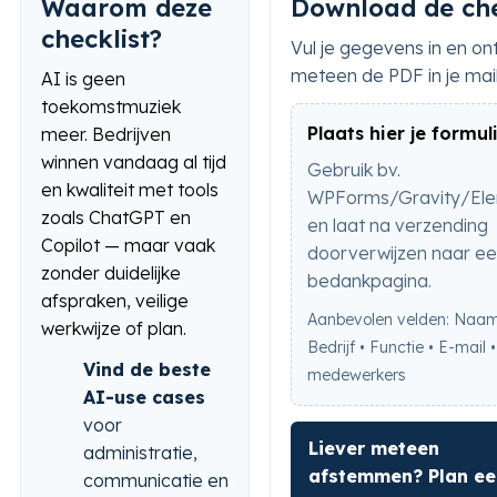
Waarom deze
Download de che
checklist?
Vul je gegevens in en o
meteen de PDF in je mai
AI is geen
toekomstmuziek
Plaats hier je formul
meer. Bedrijven
winnen vandaag al tijd
Gebruik bv.
en kwaliteit met tools
WPForms/Gravity/El
zoals ChatGPT en
en laat na verzending
Copilot — maar vaak
doorverwijzen naar e
zonder duidelijke
bedankpagina.
afspraken, veilige
Aanbevolen velden: Naam
werkwijze of plan.
Bedrijf • Functie • E-mail 
Vind de beste
medewerkers
AI-use cases
voor
Liever meteen
administratie,
afstemmen? Plan ee
communicatie en