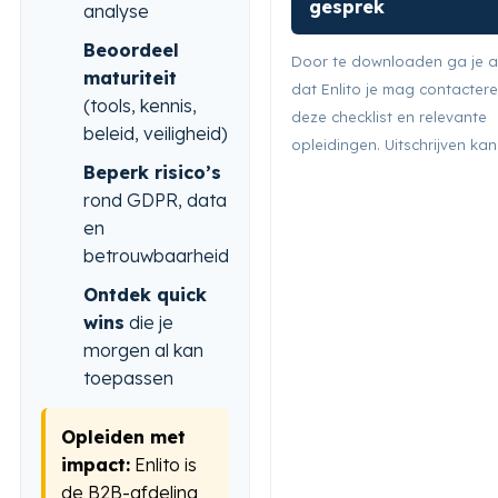
gesprek
analyse
Beoordeel
Door te downloaden ga je 
maturiteit
dat Enlito je mag contacteren
(tools, kennis,
deze checklist en relevante
beleid, veiligheid)
opleidingen. Uitschrijven kan 
Beperk risico’s
rond GDPR, data
en
betrouwbaarheid
Ontdek quick
wins
die je
morgen al kan
toepassen
Opleiden met
impact:
Enlito is
de B2B-afdeling