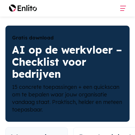
Gratis download
AI op de werkvloer –
Checklist voor
bedrijven
15 concrete toepassingen + een quickscan
om te bepalen waar jouw organisatie
vandaag staat. Praktisch, helder en meteen
toepasbaar.