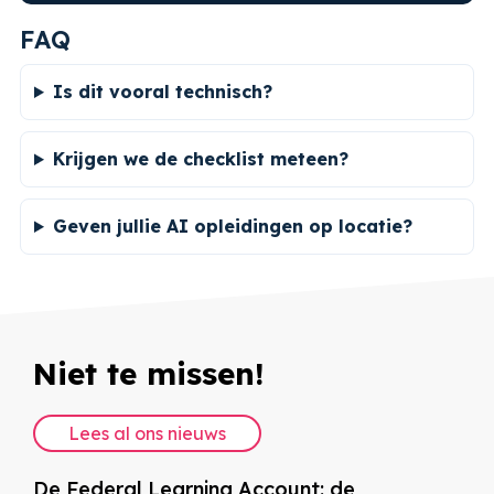
FAQ
Is dit vooral technisch?
Krijgen we de checklist meteen?
Geven jullie AI opleidingen op locatie?
Niet te missen!
Lees al ons nieuws
EHBO op de werkvloer, wat is verplicht?
E